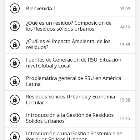
Bienvenida 1
03:03
lock
¿Qué es un residuo? Composición de
02:15
lock
los Residuos sólidos urbanos
¿Cuál es el Impacto Ambiental de los
13:39
lock
residuos?
Fuentes de Generación de RSU. Situación
lock
nivel Global y Local.
Problemática general de RSU en América
lock
Latina
Residuos Sólidos Urbanos y Economía
19:08
lock
Circular
Introducción a la Gestión de Residuos
14:15
lock
Solidos Urbanos
Introducción a una Gestión Sostenible de
lock
Residuos Sólidos Urbanos