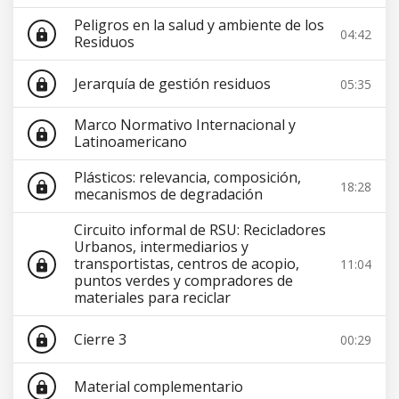
Peligros en la salud y ambiente de los
04:42
lock
Residuos
Jerarquía de gestión residuos
05:35
lock
Marco Normativo Internacional y
lock
Latinoamericano
Plásticos: relevancia, composición,
18:28
lock
mecanismos de degradación
Circuito informal de RSU: Recicladores
Urbanos, intermediarios y
transportistas, centros de acopio,
11:04
lock
puntos verdes y compradores de
materiales para reciclar
Cierre 3
00:29
lock
Material complementario
lock