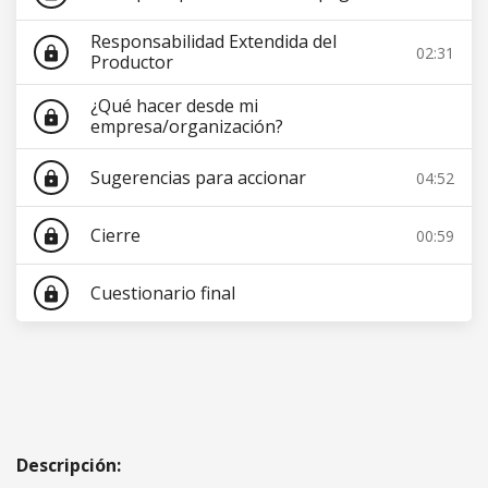
Responsabilidad Extendida del
02:31
lock
Productor
¿Qué hacer desde mi
lock
empresa/organización?
Sugerencias para accionar
04:52
lock
Cierre
00:59
lock
Cuestionario final
lock
Descripción: