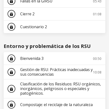
Fallas en la GIRSU
05:43
lock
Cierre 2
01:08
lock
Cuestionario 2
lock
Entorno y problemática de los RSU
Bienvenida 3
00:50
lock
Gestión de RSU: Prácticas inadecuadas y
10:08
lock
sus consecuencias
Clasificación de los Residuos: RSU orgánicos,
inorgánicos, peligrosos o especiales y
lock
patogénicos.
Compostaje: el reciclaje de la naturaleza
lock