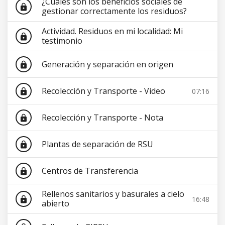
¿Cuáles son los beneficios sociales de
lock
gestionar correctamente los residuos?
Actividad. Residuos en mi localidad: Mi
lock
testimonio
Generación y separación en origen
lock
Recolección y Transporte - Video
07:16
lock
Recolección y Transporte - Nota
lock
Plantas de separación de RSU
lock
Centros de Transferencia
lock
Rellenos sanitarios y basurales a cielo
16:48
lock
abierto