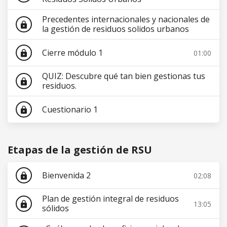
Precedentes internacionales y nacionales de
lock
la gestión de residuos solidos urbanos
Cierre módulo 1
01:00
lock
QUIZ: Descubre qué tan bien gestionas tus
lock
residuos.
Cuestionario 1
lock
Etapas de la gestión de RSU
Bienvenida 2
02:08
lock
Plan de gestión integral de residuos
13:05
lock
sólidos