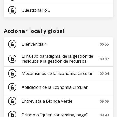
Cuestionario 3
lock
Accionar local y global
Bienvenida 4
00:55
lock
El nuevo paradigma: de la gestión de
08:07
lock
residuos a la gestión de recursos
Mecanismos de la Economía Circular
02:04
lock
Aplicación de la Economía Circular
lock
Entrevista a Blonda Verde
09:09
lock
Principio “quien contamina, paga”
08:43
lock