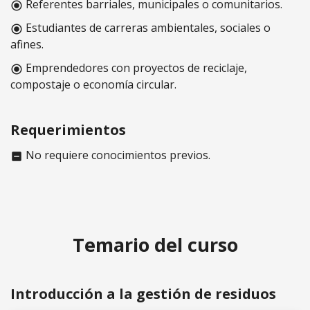
Referentes barriales, municipales o comunitarios.
radio_button_checked
Estudiantes de carreras ambientales, sociales o
radio_button_checked
afines.
Emprendedores con proyectos de reciclaje,
radio_button_checked
compostaje o economía circular.
Requerimientos
No requiere conocimientos previos.
indeterminate_check_box
Temario del curso
Introducción a la gestión de residuos