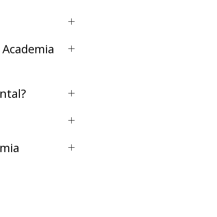
re Academia
ntal?
emia